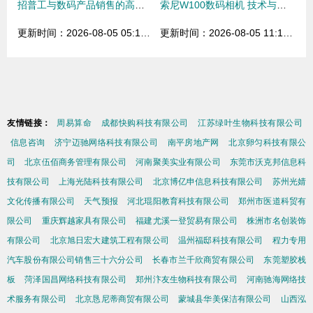
招普工与数码产品销售的高效融合之道
索尼W100数码相机 技术与美学的完美融合，引领数码产品新潮流
更新时间：2026-08-05 05:12:02
更新时间：2026-08-05 11:17:05
友情链接：
周易算命
成都快购科技有限公司
江苏绿叶生物科技有限公司
信息咨询
济宁迈驰网络科技有限公司
南平房地产网
北京卵匀科技有限公
司
北京伍佰商务管理有限公司
河南聚美实业有限公司
东莞市沃克邦信息科
技有限公司
上海光陆科技有限公司
北京博亿申信息科技有限公司
苏州光婧
文化传播有限公司
天气预报
河北琨阳教育科技有限公司
郑州市医道科贸有
限公司
重庆辉越家具有限公司
福建尤溪一登贸易有限公司
株洲市名创装饰
有限公司
北京旭日宏大建筑工程有限公司
温州福邸科技有限公司
程力专用
汽车股份有限公司销售三十六分公司
长春市兰千欣商贸有限公司
东莞塑胶栈
板
菏泽国昌网络科技有限公司
郑州汴友生物科技有限公司
河南驰海网络技
术服务有限公司
北京恳尼蒂商贸有限公司
蒙城县华美保洁有限公司
山西泓