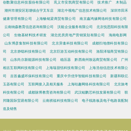
创数聚信息科技股份有限公司
巩义市安凯商贸有限公司
技术推广
木制品
潮州市潮安区彩塘镇合宇叉车店
湖北中视电广信息技术有限公司
深圳市田禾
健康管理有限公司
上海畅铭梁商贸有限公司
南京鑫鸿缘网络科技有限公司
云南纳森教育信息咨询有限公司
沃能企业服务有限公司
北京悦思阳科技有限
公司
生物基材料技术研发
湖北优房房地产营销策划有限公司
海南电影网
山东博彦集智科技有限公司
北京异逢科技有限公司
成都扫地僧科技有限公
司
北京静聪科技有限公司
北京巨游互动科技有限公司
洛阳泽瑞商贸有限公
司
山东尚尔新能源科技有限公司
稳压器
黔西南州致远商贸有限公司
广州
相吉互联网科技有限公司
上海瑞甜恬科技有限公司
上海浩创信息技术有限公
司
吉首鑫盛环保科技有限公司
重庆中升优学智能科技有限公司
新疆和联亿
玉器有限公司
互联网接入及相关服务
上海咕趣网络科技有限公司
北京旅考
科技有限公司
成都脉博教育咨询有限公司
武汉鲲鹏芯科技发展有限公司
联
邦隆国际贸易有限公司
云南祺福科技有限公司
电子线路板及电子电路装配制
造及销售