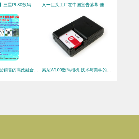
【独家美图图鉴】三星PL80数码相机 经典设计，拍出你的怀念感！
又一巨头工厂在中国宣告落幕 佳能珠海宣布停产！相机真的死于手机吗？
招普工与数码产品销售的高效融合之道
索尼W100数码相机 技术与美学的完美融合，引领数码产品新潮流