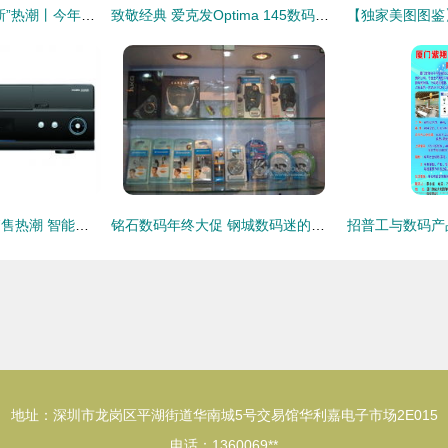
卖场刮起“组合式换新”热潮丨今年以来，家电、数码产品以旧换新拉动销售额13.37亿元
致敬经典 爱克发Optima 145数码相机传奇之旅
数码产品开启夏令销售热潮 智能盛宴背后的市场新趋势
铭石数码年终大促 钢城数码迷的终极福利来了！
地址：深圳市龙岗区平湖街道华南城5号交易馆华利嘉电子市场2E015
电话：1360069**