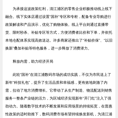
为承接这波政策红利，清江浦区的零售企业积极推动线上线下
融合。线下实体店通过设置“国补”专区和专柜，配备专业导购进行
政策解读和产品演示，优化了购物体验。线上平台则通过直播带
货、限时秒杀、补贴专区等方式，方便消费者比价和下单，并依托
本地仓配体系实现高效送达。许多商家还推出了“补贴价保”、“以旧
换新”叠加补贴等特色服务，进一步释放了消费潜力。
释放内需，助力经济开局
此轮“国补”在清江浦数码市场的成功实践，不仅为市民送上了
新年“科技礼包”，提升了生活品质和幸福感，更有效地刺激了内
需，拉动了地方消费增长。它带动了从生产制造、物流配送到销售
服务一整条产业链的活力，为区域经济实现新年“开门红”注入了强
劲动力。随着数字技术的不断发展和应用场景的持续拓宽，在普惠
性政策的适时助推下，数码消费市场有望持续焕发新机，为清江浦