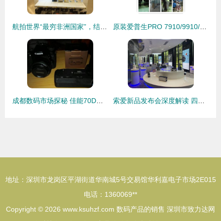
航拍世界“最穷非洲国家”，结果出乎意料 数码产品销售火爆
原装爱普生PRO 7910/9910/7908/9908墨盒350ml 专业数码打印的可靠之选
成都数码市场探秘 佳能70D与高性价比配件的销售故事
索爱新品发布会深度解读 四大重点揭示数码未来趋势
地址：深圳市龙岗区平湖街道华南城5号交易馆华利嘉电子市场2E015
电话：1360069**
Copyright © 2026
www.ksuhzf.com
数码产品的销售
深圳市致力达网