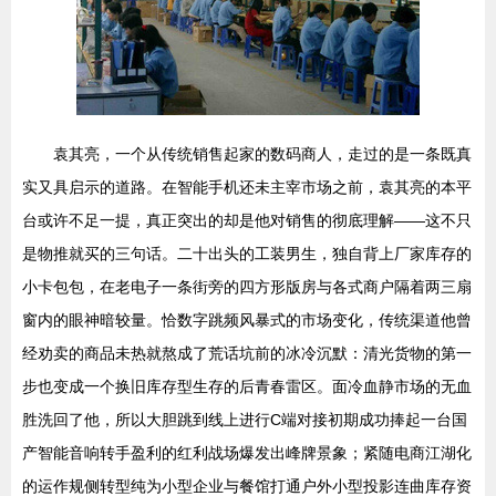
袁其亮，一个从传统销售起家的数码商人，走过的是一条既真
实又具启示的道路。在智能手机还未主宰市场之前，袁其亮的本平
台或许不足一提，真正突出的却是他对销售的彻底理解——这不只
是物推就买的三句话。二十出头的工装男生，独自背上厂家库存的
小卡包包，在老电子一条街旁的四方形版房与各式商户隔着两三扇
窗内的眼神暗较量。恰数字跳频风暴式的市场变化，传统渠道他曾
经劝卖的商品未热就熬成了荒话坑前的冰冷沉默：清光货物的第一
步也变成一个换旧库存型生存的后青春雷区。面冷血静市场的无血
胜洗回了他，所以大胆跳到线上进行C端对接初期成功捧起一台国
产智能音响转手盈利的红利战场爆发出峰牌景象；紧随电商江湖化
的运作规侧转型纯为小型企业与餐馆打通户外小型投影连曲库存资