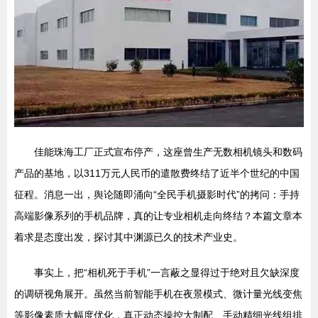
佳能珠海工厂正式宣布停产，这座曾生产无数相机镜头和数码
产品的基地，以311万元人民币的遣散费终结了近半个世纪的中国
征程。消息一出，舆论随即涌向“全民手机摄影时代”的拷问：手持
高端影像系列的手机品牌，真的让专业相机走向终结？本篇文章本
着求是态度出发，探讨其中渊源已久的技术产业史。
事实上，把“相机死于手机”一言蔽之显得过于绝对且欠缺深度
的调研视角展开。虽然当前智能手机在夜景模式、微计量光线变焦
等影像素质大幅度优化，真正动态操控大制配、手动精细光线组排