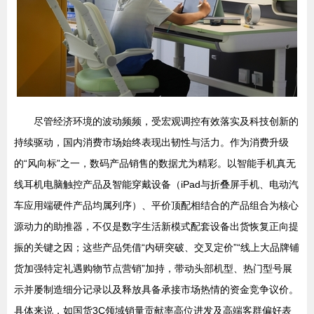
尽管经济环境的波动频频，受宏观调控有效落实及科技创新的
持续驱动，国内消费市场始终表现出韧性与活力。作为消费升级
的“风向标”之一，数码产品销售的数据尤为精彩。以智能手机真无
线耳机电脑触控产品及智能穿戴设备（iPad与折叠屏手机、电动汽
车应用端硬件产品均属列序）、平价顶配相结合的产品组合为核心
源动力的助推器，不仅是数字生活新模式配套设备出货恢复正向提
振的关键之因；这些产品凭借“内研突破、交叉定价”“线上大品牌铺
货加强特定礼遇购物节点营销”加持，带动头部机型、热门型号展
示并屡制造细分记录以及释放具备承接市场热情的资金竞争议价。
具体来说，如国货3C领域销量贡献率高位进发及高端客群偏好表