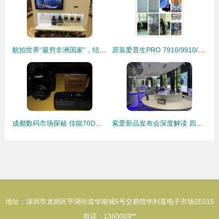
航拍世界“最穷非洲国家”，结果出乎意料 数码产品销售火爆
原装爱普生PRO 7910/9910/7908/9908墨盒350ml 专业数码打印的可靠之选
成都数码市场探秘 佳能70D与高性价比配件的销售故事
索爱新品发布会深度解读 四大重点揭示数码未来趋势
地址：深圳市龙岗区平湖街道华南城5号交易馆华利嘉电子市场2E015
电话：1360069**