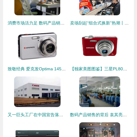
消费市场活力足 数码产品销售态势坚韧
卖场刮起“组合式换新”热潮丨今年以来，家电、数码产品以旧换新拉动销售额13.37亿元
致敬经典 爱克发Optima 145数码相机传奇之旅
【独家美图图鉴】三星PL80数码相机 经典设计，拍出你的怀念感！
又一巨头工厂在中国宣告落幕 佳能珠海宣布停产！相机真的死于手机吗？
数码产品销售的背后 袁其亮的创业之路